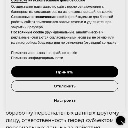
Согласие
на использование файлов cookie
2.11. Оператор не осуществляет
Осуществляя навигацию по сайту после ознакомления с
трансграничную передачу ПД.
баннером, вы соглашаетесь на использование файлов cookie.
2.12. Операторможет передавать
Сеансовые и технические cookie
(необходимые для базовой
работы сайта) применяются автоматически и удаляются при
обработку персональных данных третьим
закрытии браузера.
лицам при наличии законных оснований и
Постоянные cookie
(функциональные, аналитические и
рекламные) считаются согласованными, если вы не отключили
заключенного договора. Оператор несет
их в настройках браузера или не отклонили (отозвали) согласие.
ответственность перед субъектами
персональных данных за действия таких
Политика использования файлов cookie
Политика конфиденциальности
лиц. Лицо, осуществляющее обработку
персональных данных по поручению
Принять
Оператора, несет ответственность за
безопасность персональных данных и
Отклонить
выполнение требований Закона № 152-ФЗ
перед Оператором.
Настроить
2.13. В случае если Оператор поручает
обработку персональных данных другому
лицу, ответственность перед субъектом
персональных данных за действия