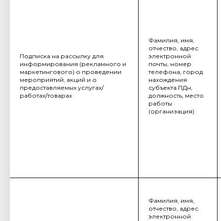
Фамилия, имя,
отчество, адрес
Подписка на рассылку для
электронной
информирования (рекламного и
почты, номер
маркетингового) о проведении
телефона, город
мероприятий, акций и о
нахождения
предоставляемых услугах/
субъекта ПДн,
работах/товарах
должность, место
работы
(организация)
Фамилия, имя,
отчество, адрес
электронной