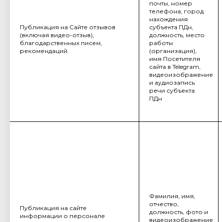
почты, номер
телефона, город
нахождения
Публикация на Сайте отзывов
субъекта ПДн,
(включая видео-отзыв),
должность, место
благодарственных писем,
работы
рекомендаций.
(организация),
имя Посетителя
сайта в Telegram,
видеоизображение
и аудиозапись
речи субъекта
ПДн
Фамилия, имя,
отчество,
Публикация на сайте
должность, фото и
информации о персонале
видеоизображение