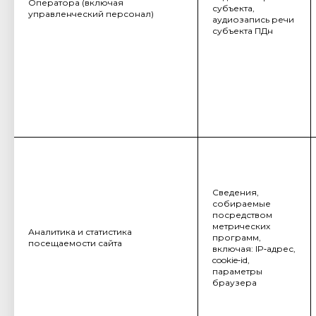
Оператора
(включая
субъекта,
управленческий персонал)
аудиозапись речи
субъекта ПДн
Сведения,
собираемые
посредством
метрических
Аналитика и статистика
программ,
посещаемости сайта
включая: IP‑адрес,
cookie‑id,
параметры
браузера