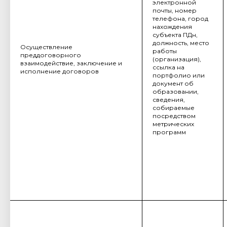
электронной
почты, номер
телефона, город
нахождения
субъекта ПДн,
должность, место
Осуществление
работы
преддоговорного
(организация),
взаимодействие, заключение и
ссылка на
исполнение договоров
портфолио или
документ об
образовании,
сведения,
собираемые
посредством
метрических
программ